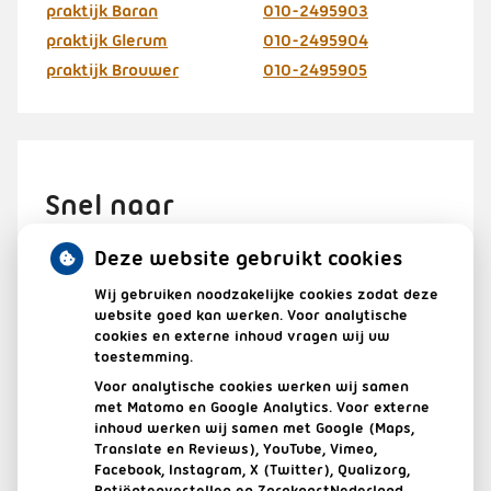
praktijk Baran
010-2495903
praktijk Glerum
010-2495904
praktijk Brouwer
010-2495905
Snel naar
Deze website gebruikt cookies
Wij gebruiken noodzakelijke cookies zodat deze
HERHAALRECEPTEN
website goed kan werken. Voor analytische
cookies en externe inhoud vragen wij uw
toestemming.
AFSPRAAK MAKEN IN DE PRAKTIJK
Voor analytische cookies werken wij samen
met Matomo en Google Analytics. Voor externe
VRAGEN STELLEN / E-CONSULT
inhoud werken wij samen met Google (Maps,
Translate en Reviews), YouTube, Vimeo,
Facebook, Instagram, X (Twitter), Qualizorg,
UW DOSSIER
Patiëntenvertellen en ZorgkaartNederland.