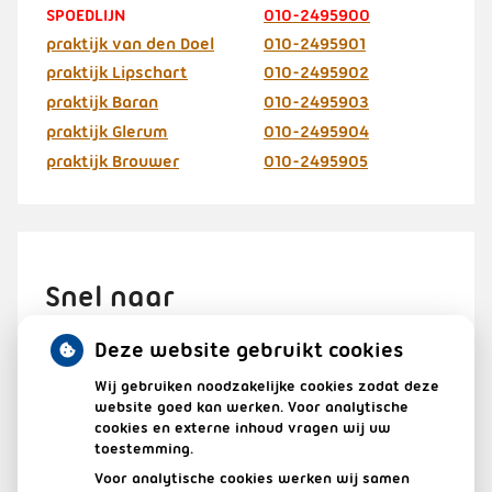
SPOEDLIJN
010-2495900
praktijk van den Doel
010-2495901
praktijk Lipschart
010-2495902
praktijk Baran
010-2495903
praktijk Glerum
010-2495904
praktijk Brouwer
010-2495905
Snel naar
Deze website gebruikt cookies
Wij gebruiken noodzakelijke cookies zodat deze
HERHAALRECEPTEN
website goed kan werken. Voor analytische
cookies en externe inhoud vragen wij uw
toestemming.
AFSPRAAK MAKEN IN DE PRAKTIJK
Voor analytische cookies werken wij samen