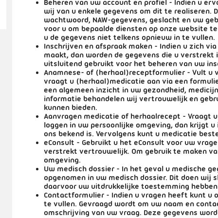
Beheren van uw account en profiel
- Indien u er
wij van u enkele gegevens om dit te realiseren. 
wachtwoord, NAW-gegevens, geslacht en uw geb
voor u om bepaalde diensten op onze website te
u de gegevens niet telkens opnieuw in te vullen.
Inschrijven en afspraak maken
- Indien u zich via
maakt, dan worden de gegevens die u verstrekt i
uitsluitend gebruikt voor het beheren van uw in
Anamnese- of (herhaal)receptformulier
- Vult u 
vraagt u (herhaal)medicatie aan via een formuli
een algemeen inzicht in uw gezondheid, medicijn
informatie behandelen wij vertrouwelijk en gebru
kunnen bieden.
Aanvragen medicatie of herhaalrecept
- Vraagt 
loggen in uw persoonlijke omgeving, dan krijgt u i
ons bekend is. Vervolgens kunt u medicatie beste
eConsult
- Gebruikt u het eConsult voor uw vrag
verstrekt vertrouwelijk. Om gebruik te maken va
omgeving.
Uw medisch dossier
- In het geval u medische g
opgenomen in uw medisch dossier. Dit doen wij sl
daarvoor uw uitdrukkelijke toestemming hebben
Contactformulier
- Indien u vragen heeft kunt u 
te vullen. Gevraagd wordt om uw naam en contac
omschrijving van uw vraag. Deze gegevens worde