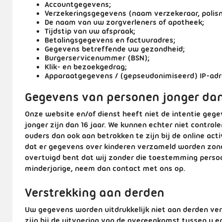
Accountgegevens;
Verzekeringsgegevens (naam verzekeraar, poli
De naam van uw zorgverleners of apotheek;
Tijdstip van uw afspraak;
Betalingsgegevens en factuuradres;
Gegevens betreffende uw gezondheid;
Burgerservicenummer (BSN);
Klik- en bezoekgedrag;
Apparaatgegevens / (gepseudonimiseerd) IP-adr
Gegevens van personen jonger dan
Onze website en/of dienst heeft niet de intentie ge
jonger zijn dan 16 jaar. We kunnen echter niet controle
ouders dan ook aan betrokken te zijn bij de online ac
dat er gegevens over kinderen verzameld worden zond
overtuigd bent dat wij zonder die toestemming perso
minderjarige, neem dan contact met ons op.
Verstrekking aan derden
Uw gegevens worden uitdrukkelijk niet aan derden ver
zijn bij de uitvoering van de overeenkomst tussen u en