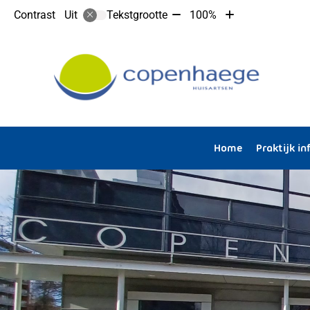
Tekst
Tekst
Contrast
Tekstgrootte
100%
Uit
verkleinen
vergroten
met
met
10%
10%
Hoofdmenu
Home
Praktijk i