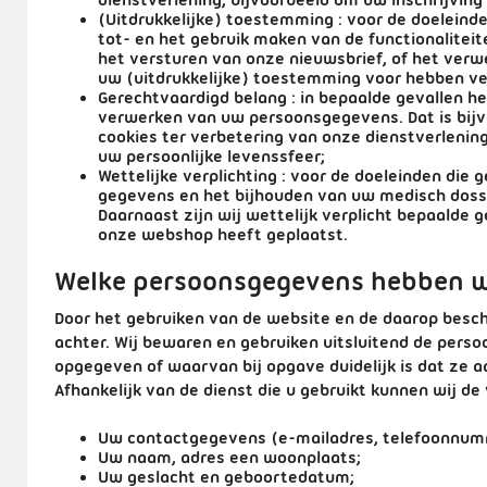
dienstverlening, bijvoorbeeld om uw inschrijving
(Uitdrukkelijke) toestemming
: voor de doeleinde
tot- en het gebruik maken van de functionaliteit
het versturen van onze nieuwsbrief, of het ver
uw (uitdrukkelijke) toestemming voor hebben ve
Gerechtvaardigd belang
: in bepaalde gevallen h
verwerken van uw persoonsgegevens. Dat is bijv
cookies ter verbetering van onze dienstverlenin
uw persoonlijke levenssfeer;
Wettelijke verplichting
: voor de doeleinden die 
gegevens en het bijhouden van uw medisch dossi
Daarnaast zijn wij wettelijk verplicht bepaalde 
onze webshop heeft geplaatst.
Welke persoonsgegevens hebben w
Door het gebruiken van de website en de daarop besch
achter. Wij bewaren en gebruiken uitsluitend de pers
opgegeven of waarvan bij opgave duidelijk is dat ze 
Afhankelijk van de dienst die u gebruikt kunnen wij 
Uw contactgegevens (e-mailadres, telefoonnum
Uw naam, adres een woonplaats;
Uw geslacht en geboortedatum;