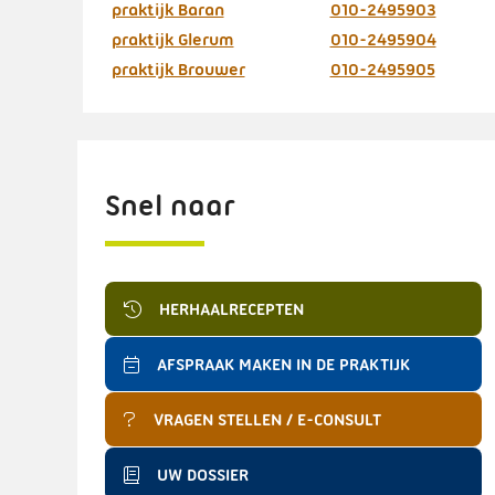
praktijk Baran
010-2495903
praktijk Glerum
010-2495904
praktijk Brouwer
010-2495905
Snel naar
HERHAALRECEPTEN
AFSPRAAK MAKEN IN DE PRAKTIJK
VRAGEN STELLEN / E-CONSULT
UW DOSSIER