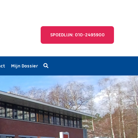
SPOEDLIJN: 010-2495900
act
Mijn Dossier
eid
u