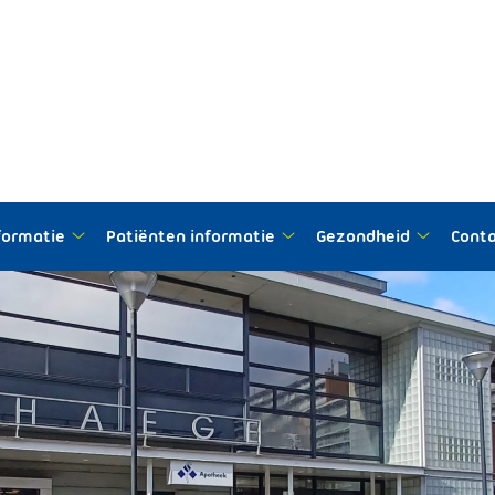
nformatie
Patiënten informatie
Gezondheid
Cont
Praktijk
Patiënten
Gezondh
informatie
informatie
submen
submenu
submenu