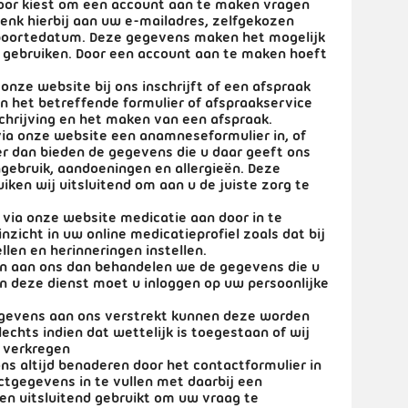
voor kiest om een account aan te maken vragen
Denk hierbij aan uw e-mailadres, zelfgekozen
oortedatum. Deze gegevens maken het mogelijk
 gebruiken. Door een account aan te maken hoeft
 onze website bij ons inschrijft of een afspraak
n het betreffende formulier of afspraakservice
schrijving en het maken van een afspraak.
via onze website een anamneseformulier in, of
er dan bieden de gegevens die u daar geeft ons
gebruik, aandoeningen en allergieën. Deze
iken wij uitsluitend om aan u de juiste zorg te
u via onze website medicatie aan door in te
nzicht in uw online medicatieprofiel zoals dat bij
llen en herinneringen instellen.
en aan ons dan behandelen we de gegevens die u
n deze dienst moet u inloggen op uw persoonlijke
egevens aan ons verstrekt kunnen deze worden
echts indien dat wettelijk is toegestaan of wij
 verkregen
ons altijd benaderen door het contactformulier in
tgegevens in te vullen met daarbij een
n uitsluitend gebruikt om uw vraag te