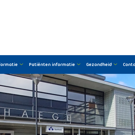
nformatie
Patiënten informatie
Gezondheid
Cont
Praktijk
Patiënten
Gezondh
informatie
informatie
submen
submenu
submenu