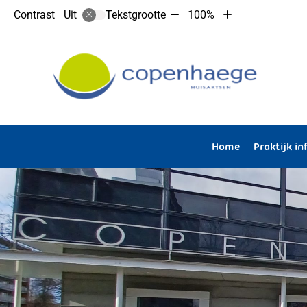
Tekst
Tekst
Contrast
Tekstgrootte
100%
Uit
verkleinen
vergroten
met
met
10%
10%
Hoofdmenu
Home
Praktijk i