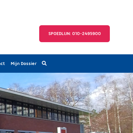
SPOEDLIJN: 010-2495900
act
Mijn Dossier
eid
u