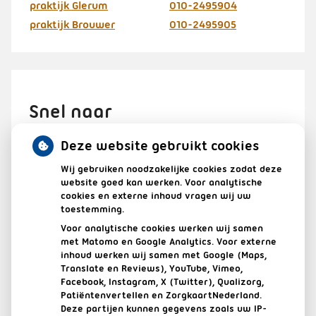
praktijk Glerum
010-2495904
praktijk Brouwer
010-2495905
Snel naar
Deze website gebruikt cookies
Wij gebruiken noodzakelijke cookies zodat deze
HERHAALRECEPTEN
website goed kan werken. Voor analytische
cookies en externe inhoud vragen wij uw
toestemming.
AFSPRAAK MAKEN IN DE PRAKTIJK
Voor analytische cookies werken wij samen
met Matomo en Google Analytics. Voor externe
VRAGEN STELLEN / E-CONSULT
inhoud werken wij samen met Google (Maps,
Translate en Reviews), YouTube, Vimeo,
Facebook, Instagram, X (Twitter), Qualizorg,
UW DOSSIER
Patiëntenvertellen en ZorgkaartNederland.
Deze partijen kunnen gegevens zoals uw IP-